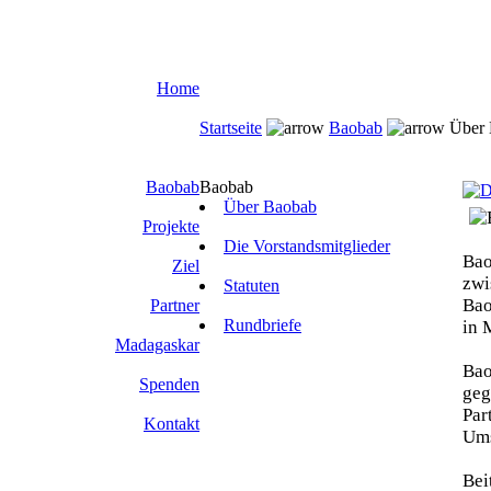
Home
Startseite
Baobab
Über 
Baobab
Baobab
Über Baobab
Projekte
Die Vorstandsmitglieder
Bao
Ziel
zwi
Statuten
Bao
Partner
Rundbriefe
in 
Madagaskar
Bao
Spenden
geg
Par
Kontakt
Ums
Bei