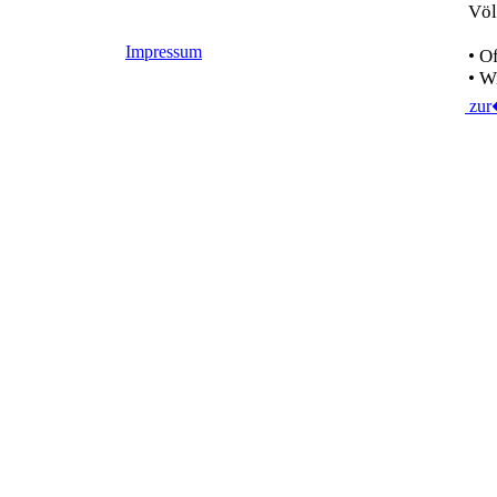
Völ
Impressum
• O
• W
zu