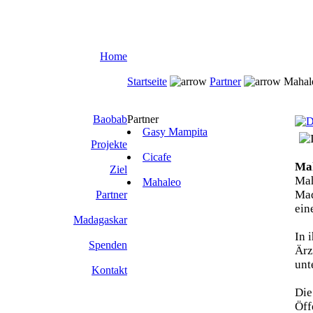
Home
Startseite
Partner
Mahal
Baobab
Partner
Gasy Mampita
Projekte
Cicafe
Ma
Ziel
Mah
Mahaleo
Mad
Partner
ein
Madagaskar
In 
Spenden
Ärz
unt
Kontakt
Die
Öff