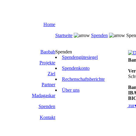
Home
Startseite
Spenden
Spen
Baobab
Spenden
Spendengütesiegel
Ban
Projekte
Spendenkonto
Ver
Ziel
Sch
Rechenschaftsberichte
Partner
Ba
Über uns
IB
Madagaskar
BI
zu
Spenden
Kontakt